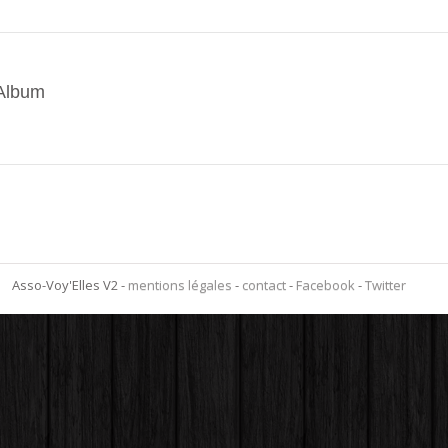
 Album
Asso-Voy'Elles V2 -
mentions légales
-
contact
-
Facebook
-
Twitter