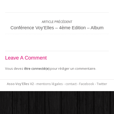
ARTICLE PRÉCÉDENT
Conférence Voy’Elles – 4ème Edition – Album
Leave A Comment
Vous devez
être connecté(e)
pour rédiger un commentaire.
Asso-Voy'Elles V2 -
mentions légales
-
contact
-
Facebook
-
Twitter