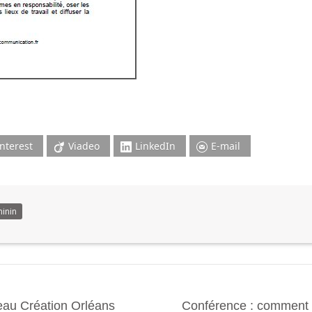
interest
Viadeo
LinkedIn
E-mail
inin
eau Création Orléans
Conférence : comment c