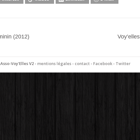
inin (2012)
Voy’elle
Asso-Voy'Elles V2 -
mentions légales
-
contact
-
Facebook
-
Twitter